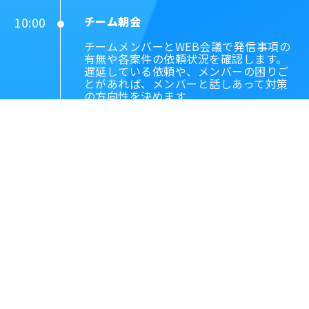
10:00
チーム朝会
チームメンバーとWEB会議で発信事項の
有無や各案件の依頼状況を確認します。
遅延している依頼や、メンバーの困りご
とがあれば、メンバーと話しあって対策
の方向性を決めます
10:30
成果物の確認／問い合わせ対応
当日本番作業を実施している案件につい
て、成果物の品質チェックを行います。
問い合わせについては、まずは事実確認
を行い、あらかじめ作っておいた大枠の
返信内容を完成させて、相談者へ回答し
ます。
12:00
昼休み
コンビニで購入してきた惣菜パンや、お
にぎりなどで素早く昼食をとります。残